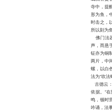
寺中，提
形为鱼，
时击之，
所以刻为
佛门法
声，而悬
钲亦为铜
两片，中
螺，以白
法为“吹法
古德云
依据。”
鸣，顿时
吟诵，法