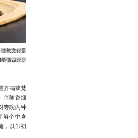
。佛教文化是
因学佛四众所
罄齐鸣或梵
，伴随香烟
对寺院内种
了解个中含
流，以供初