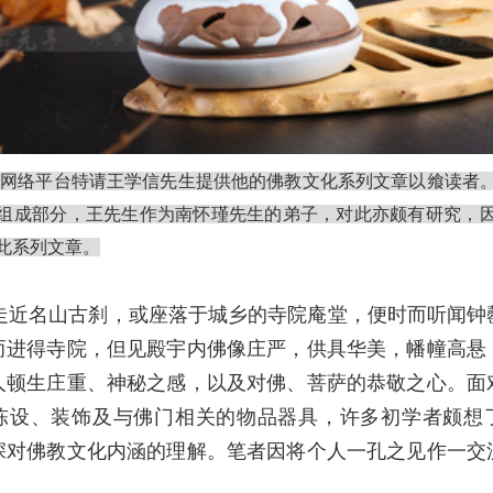
本网络平台特请王学信先生提供他的佛教文化系列文章以飨读者
组成部分，王先生作为南怀瑾先生的弟子，对此亦颇有研究，
此系列文章。
近名山古刹，或座落于城乡的寺院庵堂，便时而听闻钟
而进得寺院，但见殿宇内佛像庄严，供具华美，幡幢高悬
人顿生庄重、神秘之感，以及对佛、菩萨的恭敬之心。面
陈设、装饰及与佛门相关的物品器具，许多初学者颇想
深对佛教文化内涵的理解。笔者因将个人一孔之见作一交
。