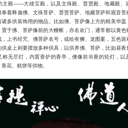
的主殿——大雄宝殿，以及文殊殿、普贤殿、地藏殿、
供奉着释迦佛、文殊菩萨、普贤菩萨、地藏菩萨和观音菩
有诸多供装饰用的物品。比如佛、菩萨像上方的精美华盖
，置于佛、菩萨像前的大幔帐，亦名欢门，通常都以黄色
成，上书经咒、佛菩萨名号，或绘有狮、龙图案，五色斑
的供桌上则要摆放多种供具，以供养佛、菩萨，比如昼夜
又称无尽灯，内置香炉的香亭，佛像前吊垂的轮灯，以
、香花、糕饼等供物。