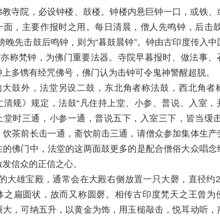
佛教寺院，必设钟楼、鼓楼。钟楼内悬巨钟一口，或铁、
一面，主要作报时之用。每日清晨，僧人先鸣钟，后击鼓
，傍晚先击鼓后鸣钟，则为“暮鼓晨钟”。钟由古印度传入中
椎”亦称梵钟，为佛门重要法器。寺院早暮报时、做法事、
钟上多镌有经咒佛号，佛门认为击钟可令鬼神警醒超脱。
的大鼓外，法堂另设二鼓，东北角者称法鼓，西北角者
丈清规》规定，法鼓“凡住持上堂、小参、普说、入室，
上堂时三通，小参一通，普说五下，入室三下，皆当缓击
，饮茶前长击一通，斋饮前击三通，请僧众参加集体生产
在的佛门中，法堂的这两面鼓更多的是配合僧俗大众唱念
激发信众的正信之心。
的大雄宝殿，通常会在大殿右侧放置一只大磬，直径约2
钵之扁圆状，故而又称圆磬。相传古印度梵天之王曾为
硕大，可纳五升，以黄金为饰，用玉槌敲击，悦耳动听，