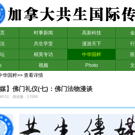
页
时事新闻
高新科技
金
法
共生学堂
漫游天下
行
坛
精英专访
中华国粹
医
s
视频
Photo
文
中华国粹
>>
查看详情
媒】佛门礼仪(七)：佛门法物漫谈
09:40:51 阅读量：17008