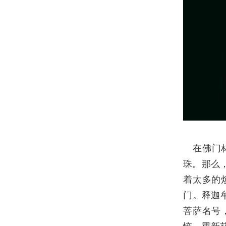
在佛门
珠。那么
着太多的
门。释迦
菩萨名号