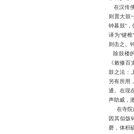
在汉传
则置大鼓
钟暮鼓”
译为“键
则击之。
除鼓楼
《敕修百
鼓之法：
另有所用
通。在现
声助威，
在寺院
因其似饭
磬，体积