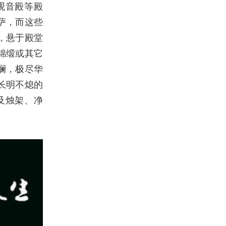
观音殿等殿
萨，而这些
，悬于殿堂
锦缎或其它
斓，极尽华
长明不熄的
及烛架、净