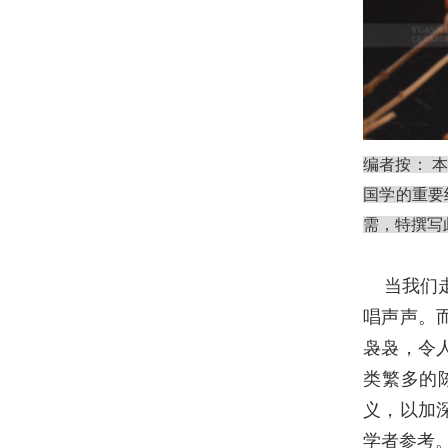
编者按： 
国学的重要
需，特撰写
当我们走
唱声声。
袅袅，令
类繁多的
义，以加
学者参考