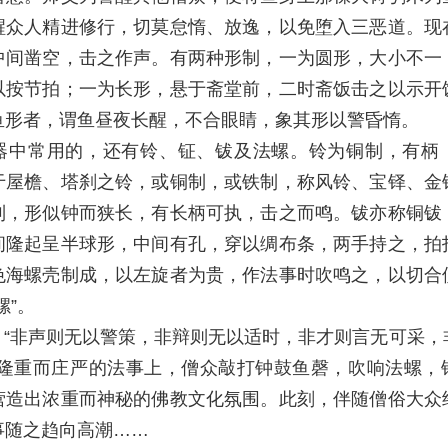
醒众人精进修行，切莫怠惰、放逸，以免堕入三恶道。现
中间凿空，击之作声。有两种形制，一为圆形，大小不一
以按节拍；一为长形，悬于斋堂前，二时斋饭击之以示开
鱼形者，谓鱼昼夜长醒，不合眼睛，象其形以警昏惰。
器中常用的，还有铃、钲、钹及法螺。铃为铜制，有柄
于屋檐、塔刹之铃，或铜制，或铁制，称风铃、宝铎、金
制，形似钟而狭长，有长柄可执，击之而鸣。钹亦称铜钹
间隆起呈半球形，中间有孔，穿以绸布条，两手持之，拍
色海螺壳制成，以左旋者为贵，作法事时吹鸣之，以切合
螺”。
：“非声则无以警策，非辩则无以适时，非才则言无可采，
在隆重而庄严的法事上，僧众敲打钟鼓鱼磬，吹响法螺，
营造出浓重而神秘的佛教文化氛围。此刻，伴随僧俗大众
事随之趋向高潮……