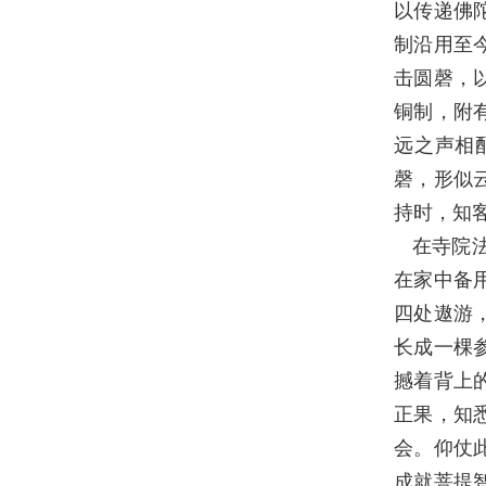
以传递佛
制沿用至
击圆磬，
铜制，附
远之声相
磬，形似
持时，知
在寺院
在家中备
四处遨游
长成一棵
撼着背上
正果，知
会。仰仗
成就菩提