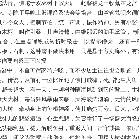
陀法音。佛陀于双林树下寂灭后，此磬被龙王收藏在龙宫
今。寺院于早晚上殿诵经及法会等场合，由掌管梵呗念诵
以号令众人，控制节拍，统一声调，振作精神。另有小磬
有木柄，叫作引磬，其声清越，由维那师的助手掌管，与
配合，在重点诵段或转折时敲击，以提示僧众。还有一
云板，石制，这种磬不做法事用，只是悬于方丈廊外，有
客僧要鸣磬三下以报。
法器中，木鱼可谓家喻户晓，而不少居士往往也会购置一
用。传说，从前有一位比丘犯了佛门戒律，死后托生为鱼
，越长越大。有一天，一颗树种随海风刮到它的背上，生
参天大树。每当狂风暴雨来临，大海波涛汹涌，无情的风
的大树，牵动身上的每根神经，使其痛楚万分。后来，它
悉徒儿的悲惨遭遇，心生慈悲，为它举行了一场盛大而隆
此功德利益，徒儿解脱鱼身，重返人间，严守戒律，依法
智慧。师父为警醒其他僧众，便将鱼身上那棵大树刳木为