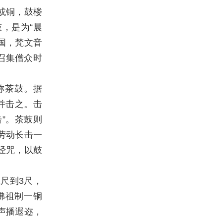
或铜，鼓楼
，是为“晨
国，梵文音
召集僧众时
称茶鼓。据
并击之。击
”。茶鼓则
劳动长击一
经咒，以鼓
尺到3尺，
佛祖制一铜
声播遐迩，