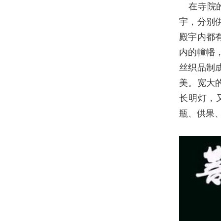
在寺院
宇，分别
殿宇内都
内的幢幡
丝织品制
美。宽大
长明灯，
瓶、供果