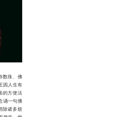
称数珠、佛
王因人生有
恼的方便法
念诵一句佛
消除诸多烦