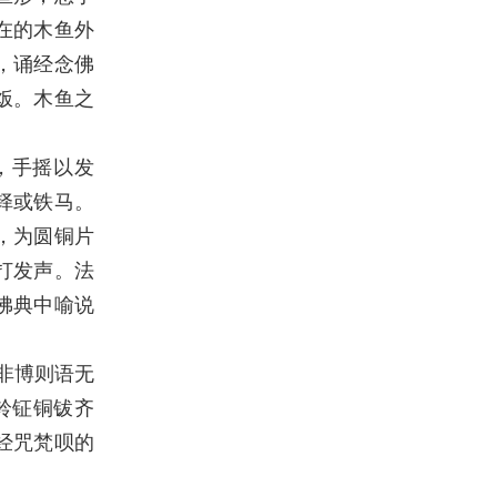
在的木鱼外
，诵经念佛
饭。木鱼之
，手摇以发
铎或铁马。
，为圆铜片
打发声。法
佛典中喻说
非博则语无
铃钲铜钹齐
经咒梵呗的