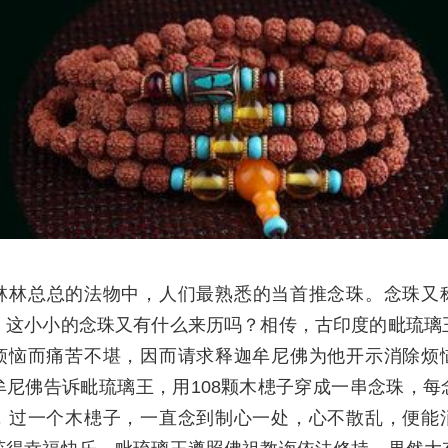
林林总总的法物中，人们最熟悉的当首推念珠。念珠又
，这小小的念珠又有什么来历吗？相传，古印度的毗琉璃
烦恼而痛苦不堪，因而请求释迦牟尼佛为他开示消除烦
牟尼佛告诉毗琉璃王，用108颗木槵子穿成一串念珠，每
，过一个木槵子，一直念到制心一处，心不散乱，便能