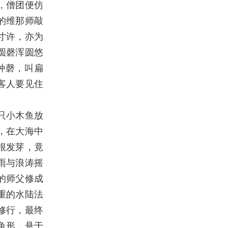
，僧团便仿
的维那师敲
寸许，亦为
圆磬浑圆悠
种磬，叫扁
客人要见住
只小木鱼放
，在大海中
根发芽，竟
雨与浪涛摇
的师父修成
重的水陆法
修行，最终
鱼形，悬于