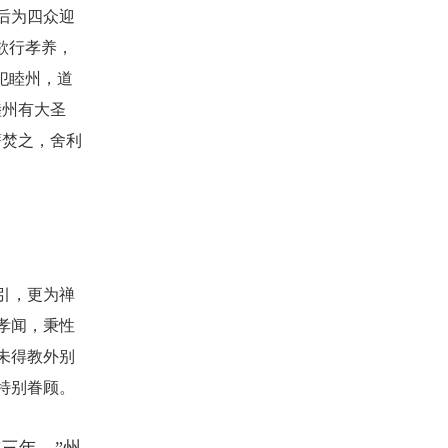
后为四众迎
欲行孝养，
犯睦州，道
睦州有大圣
薪焚之，舍利
引，更为禅
孝闻，秉性
未得教外别
特别眷顾。
“三年。”州