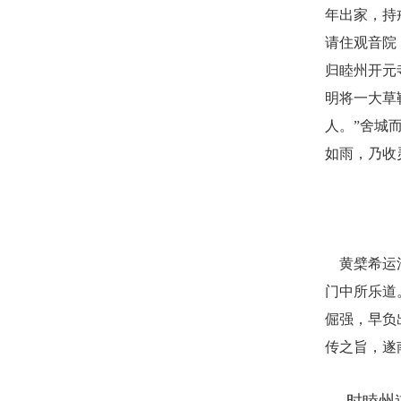
年出家，持
请住观音院
归睦州开元
明将一大草
人。”舍城
如雨，乃收
黄檗希运
门中所乐道
倔强，早负
传之旨，遂
时睦州