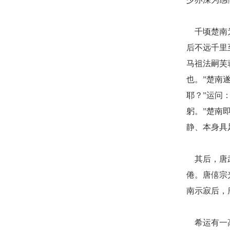
千顷楚南
后不远千里
马祖法嗣芙
也。”楚南
耶？”运问
躬。”楚南
静、本身具
其后，唐
倦。唐僖宗
南示寂后，
希运有一