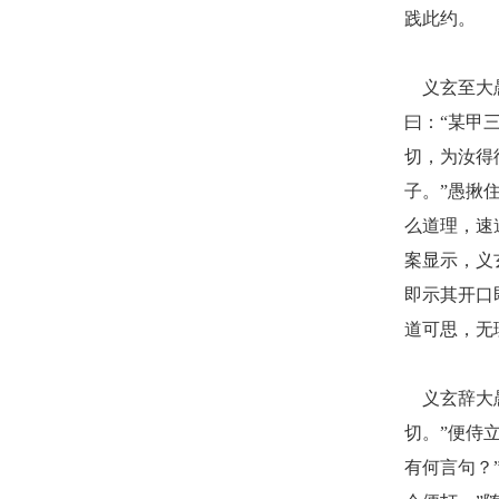
践此约。
义玄至大
曰：“某甲
切，为汝得
子。”愚揪
么道理，速
案显示，义
即示其开口
道可思，无
义玄辞大
切。”便侍
有何言句？