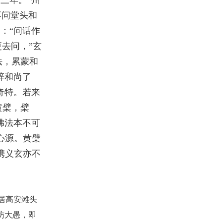
不问堂头和
：“问话作
更去问，”玄
法，累蒙和
辞和尚了
奇特。若来
黄檗，檗
佛法本不可
心源。黄檗
携义玄亦不
居高安滩头
访大愚，即