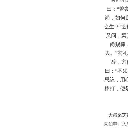
曰：“曾
尚，如何
么生？”玄
又问，檗
尚赐棒
去。”玄
辞，方
曰：“不
思议，用
棒打，便
大愚采芝
真如寺。大