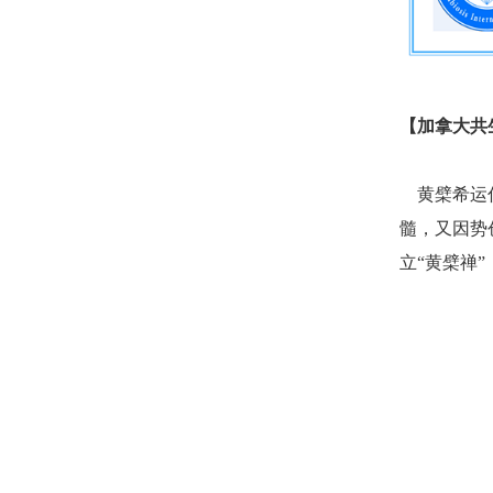
【加拿大共
黄檗希运
髓，又因势
立
“黄檗禅