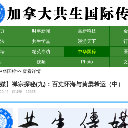
页
时事新闻
高新科技
金
法
共生学堂
漫游天下
行
坛
精英专访
中华国粹
医
s
视频
Photo
文
中华国粹
>>
查看详情
媒】禅宗探秘(九)：百丈怀海与黄檗希运（中）
03:20:45 阅读量：16668