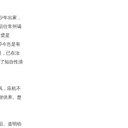
少年出家，
后往常州谒
黄檗是
即今岂是有
眼，已在汝
其了知自性清
风，应机不
财供养。楚
后。道明幼