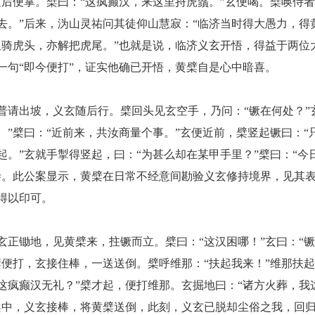
随后便掌。檗曰：“这疯癫汉，来这里捋虎鬚。”玄便喝。檗唤侍者
去。”后来，沩山灵祐问其徒仰山慧寂：“临济当时得大愚力，得
但骑虎头，亦解把虎尾。”也就是说，临济义玄开悟，得益于两位
一句“即今便打”，证实他确已开悟，黄檗自是心中暗喜。
普请出坡，义玄随后行。檗回头见玄空手，乃问：
“镢在何处？”
。”檗曰：“近前来，共汝商量个事。”玄便近前，檗竖起镢曰：“
起。”玄就手掣得竖起，曰：“为甚么却在某甲手里？”檗曰：“今
寺。此公案显示，黄檗在日常不经意间勘验义玄修持境界，见其
得以印可。
玄正锄地，见黄檗来，拄镢而立。檗曰：
“这汉困哪！”玄曰：“
檗便打，玄接住棒，一送送倒。檗呼维那：“扶起我来！”维那扶起
这疯癫汉无礼？”檗才起，便打维那。玄掘地曰：“诸方火葬，我
案中，义玄接棒，将黄檗送倒，此刻，义玄已脱却尘俗之我，回