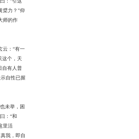
曰：“引这
黄檗力？”仰
大师的作
玄云：“有一
只这个，天
日自有人普
表示自性已握
镢也未举，困
曰：“和
这里活
归真我，即自