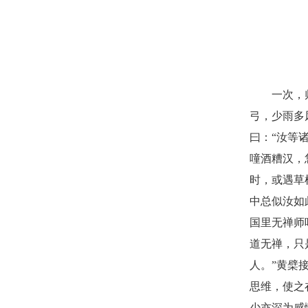
一次，师
弓，少雨多
曰：“汝等
噇酒糟汉，
时，或遇草
中总似汝如
国里无禅师
道无禅，只
人。”黄檗
思维，使之
少亦深为感