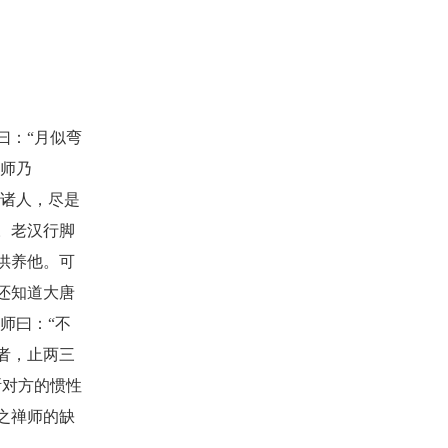
曰：
“月似弯
。师乃
等诸人，尽是
。老汉行脚
供养他。可
还知道大唐
师曰：“不
者，止两三
断对方的惯性
之禅师的缺