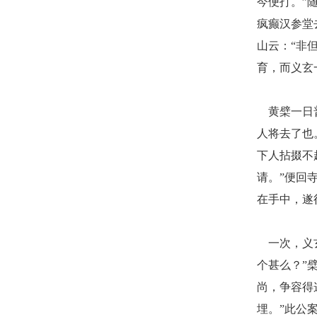
今便打。”
疯癫汉参堂
山云：“非
育，而义玄
黄檗一日
人将去了也
下人拈掇不
请。”便回
在手中，遂
一次，义
个甚么？”
尚，争容得
埋。”此公