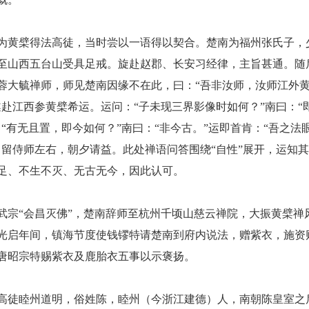
为黄檗得法高徒，当时尝以一语得以契合。楚南为福州张氏子，
至山西五台山受具足戒。旋赴赵郡、长安习经律，主旨甚通。随
蓉大毓禅师，师见楚南因缘不在此，曰：
“吾非汝师，汝师江外
遂赴江西参黄檗希运。运问：“子未现三界影像时如何？”南曰：“
：“有无且置，即今如何？”南曰：“非今古。”运即首肯：“吾之法
即留侍师左右，朝夕请益。此处禅语问答围绕“自性”展开，运知
足、不生不灭、无古无今，因此认可。
武宗
“会昌灭佛”，楚南辞师至杭州千顷山慈云禅院，大振黄檗禅
光启年间，镇海节度使钱镠特请楚南到府内说法，赠紫衣，施资
唐昭宗特赐紫衣及鹿胎衣五事以示褒扬。
高徒睦州道明，俗姓陈，睦州（今浙江建德）人，南朝陈皇室之