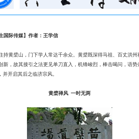
生国际传媒】作者：
王学信
住持黄檗山，门下学人常达千余众。黄檗既深得马祖、百丈洪州
创新，故其接引之法更见单刀直入，机锋峻烈，棒击喝问，语势
”，并开启其后之临济宗风。
黄檗禅风
一时无两