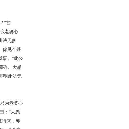
？”玄
与么老婆心
佛法无多
。你见个甚
我事。”此公
障碍。大愚
表明此法无
“只为老婆心
曰：“大愚
甚待来，即