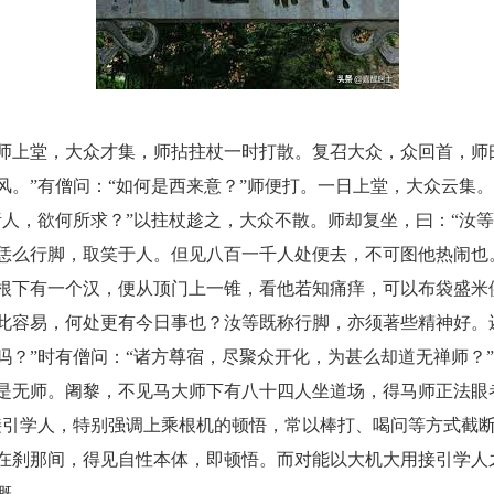
上堂，大众才集，师拈拄杖一时打散。复召大众，众回首，师
风。”有僧问：“如何是西来意？”师便打。一日上堂，大众云集
诸人，欲何所求？”以拄杖趁之，大众不散。师却复坐，曰：“汝
恁么行脚，取笑于人。但见八百一千人处便去，不可图他热闹也
根下有一个汉，便从顶门上一锥，看他若知痛痒，可以布袋盛米
此容易，何处更有今日事也？汝等既称行脚，亦须著些精神好。
吗？”时有僧问：“诸方尊宿，尽聚众开化，为甚么却道无禅师？”
是无师。阇黎，不见马大师下有八十四人坐道场，得马师正法眼
接引学人，特别强调上乘根机的顿悟，常以棒打、喝问等方式截
在刹那间，得见自性本体，即顿悟。而对能以大机大用接引学人
慨。