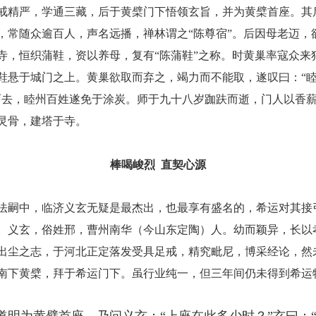
戒精严，学通三藏，后于黄檗门下悟领玄旨，并为黄檗首座。其
，常随众逾百人，声名远播，禅林谓之
“陈尊宿”。后因母老迈，
寺，恒织蒲鞋，资以养母，复有“陈蒲鞋”之称。时黄巢率寇众来
鞋悬于城门之上。黄巢欲取而弃之，竭力而不能取，遂叹曰：“
而去，睦州百姓遂免于涂炭。师于九十八岁跏趺而逝，门人以香
灵骨，建塔于寺。
棒喝峻烈
直契心源
法嗣中，临济义玄无疑是最杰出，也最享有盛名的，希运对其接
。义玄，俗姓邢，曹州南华（今山东定陶）人。幼而颖异，长以
出尘之志，于河北正定落发受具足戒，精究毗尼，博采经论，然
南下黄檗，拜于希运门下。虽行业纯一，但三年间仍未得到希运
道明为黄檗首座，乃问义玄：
“上座在此多少时？”玄曰：