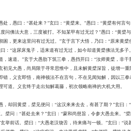
愚处，愚曰：
“甚处来？”玄曰：“黄檗来。”愚曰：“黄檗有何言句
三度问佛法大意，三度被打。不知某甲有过无过？”愚曰：“黄檗
彻困，更来这里问有过无过。”玄于言下大悟，乃曰：“原来黄檗
住曰：“这尿床鬼子，适来道有过无过，如今却道黄檗佛法无多子
道，速道。”玄于大愚肋下筑三拳，愚挡开曰：“汝师黄檗，非干
玄初见大愚，尚局限于寻常思惟中，且未解黄檗深旨，徒增一重
即错，义玄即悟，南禅顿法不在言句，不在见闻知解，因以三拳
理可道。义玄终于走出知解葛藤，初次领略南禅的大机大用。
愚，却回黄檗，檗见便问：
“这汉来来去去，有甚了期？”玄曰：
立。檗问：“甚处去来？”玄曰：“蒙和尚慈旨，令参大愚去来。”檗
”玄举前话。檗曰：“大愚老汉饶舌，待来痛与一顿。”玄曰：“说