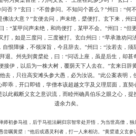
参问否？”玄曰：“不曾参问。不知问个甚么？”州曰：“何
是佛法大意？”玄便去问，声未绝，檗便打。玄下来，州曰
曰：“某甲问声未绝，和尚便打，某甲不会。”州曰：“但
又打，如是三度问，三度被打。玄白州曰：“早承激劝问
，自恨障缘，不领深旨，今且辞去。”州曰：“汝若去，须
礼拜退。州先到黄檗处，曰：“问话上座，虽是后生，却甚
便接伊，以后为一株大树，覆荫天下人去在。”玄来日辞
须他去，只往高安滩头参大愚，必为汝说。”此公案表明，
心即乖，开口即错，学僧本该超越文字及义理层面，直契
是以此截断义玄之意识流，而睦州确具伯乐之眼之心，提
遗余力矣。
禅师初参马祖，后于马祖法嗣归宗智常处开悟，为当世高僧，独
愚尝嘱黄檗：
“他后或遇灵利者，打一人来相访。”黄檗遣义玄参