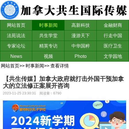
网站首页
时事新闻
高新科技
金融财商
法苑说法
共生学堂
漫游天下
行走中国
专家论坛
精英专访
中华国粹
医疗卫生
News
视频
Photo
文学园地
网站首页
>>
时事新闻
>>
查看详情
【共生传媒】加拿大政府就打击外国干预加拿
大的立法修正案展开咨询
2023-11-25 23:30:31 阅读量：6790